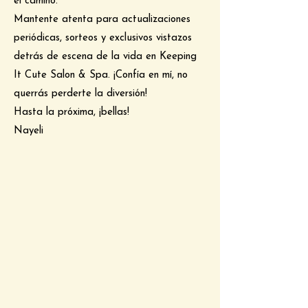
el camino.
Mantente atenta para actualizaciones
periódicas, sorteos y exclusivos vistazos
detrás de escena de la vida en Keeping
It Cute Salon & Spa. ¡Confía en mí, no
querrás perderte la diversión!
Hasta la próxima, ¡bellas!
Nayeli