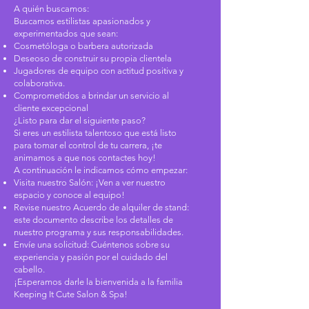
A quién buscamos:
Buscamos estilistas apasionados y
experimentados que sean:
Cosmetóloga o barbera autorizada
Deseoso de construir su propia clientela
Jugadores de equipo con actitud positiva y
colaborativa.
Comprometidos a brindar un servicio al
cliente excepcional
¿Listo para dar el siguiente paso?
Si eres un estilista talentoso que está listo
para tomar el control de tu carrera, ¡te
animamos a que nos contactes hoy!
A continuación le indicamos cómo empezar:
Visita nuestro Salón: ¡Ven a ver nuestro
espacio y conoce al equipo!
Revise nuestro Acuerdo de alquiler de stand:
este documento describe los detalles de
nuestro programa y sus responsabilidades.
Envíe una solicitud: Cuéntenos sobre su
experiencia y pasión por el cuidado del
cabello.
¡Esperamos darle la bienvenida a la familia
Keeping It Cute Salon & Spa!