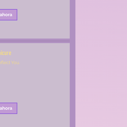
 ahora
icure
eflect You.
 ahora