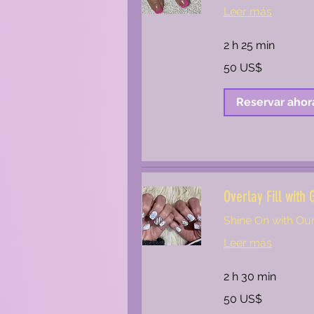
Leer más
2 h 25 min
50
50 US$
dólares
estadounidenses
Reservar ahor
Overlay Fill with 
Shine On with Our 
Leer más
2 h 30 min
50
50 US$
dólares
estadounidenses