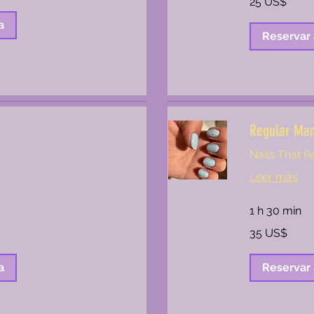
25 US$
dólares
estadounidenses
a
Reservar
Regular Man
Nails That R
Leer más
1 h 30 min
35
35 US$
dólares
estadounidenses
a
Reservar