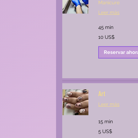
Manicure
Leer más
45 min
10
10 US$
dólares
estadounidenses
Reservar ahor
Art
Leer más
15 min
5
5 US$
dólares
estadounidenses