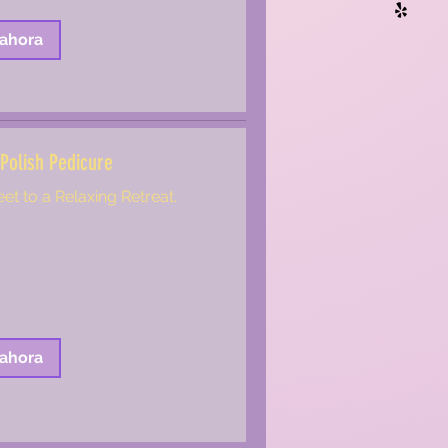
 ahora
Polish Pedicure
eet to a Relaxing Retreat.
 ahora