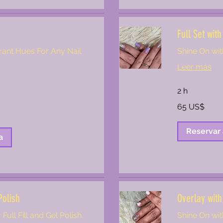
Full Set with
brant Hues For Any Nail
Shine On wit
Leer más
2 h
65
65 US$
dólares
estadounidenses
Reservar
a
Polish
Overlay with
Full Fill and Gel Polish.
Shine On wit