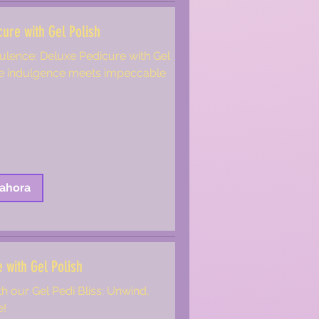
ure with Gel Polish
ulence: Deluxe Pedicure with Gel
re indulgence meets impeccable
 ahora
 with Gel Polish
th our Gel Pedi Bliss: Unwind,
e!