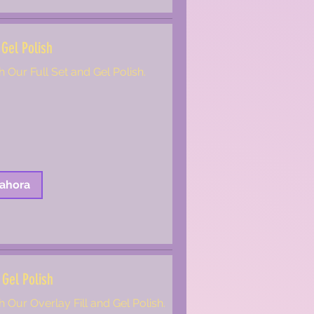
 Gel Polish
h Our Full Set and Gel Polish.
 ahora
 Gel Polish
h Our Overlay Fill and Gel Polish.