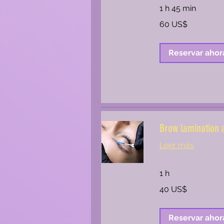
1 h 45 min
60
60 US$
dólares
estadounidenses
Reservar ahor
Brow lamination 
Leer más
1 h
40
40 US$
dólares
estadounidenses
Reservar ahor