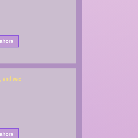
 ahora
nt, and wax
 ahora