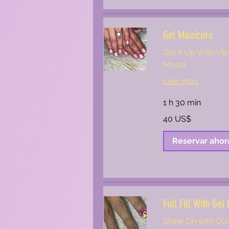
Gel Manicure
Gel It Up With Vi
Mood.
Leer más
1 h 30 min
40
40 US$
dólares
estadounidenses
Reservar ahor
Full Fill With Gel 
Shine On with Our 